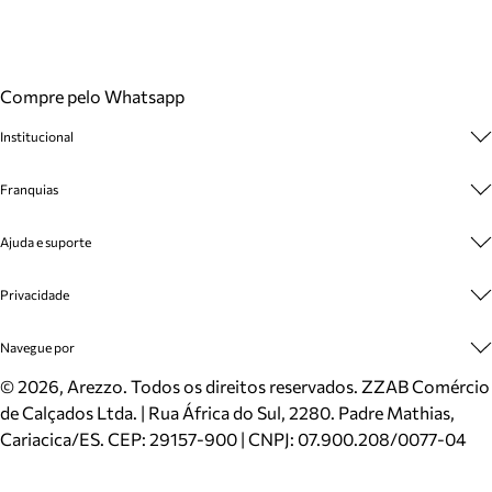
Compre pelo Whatsapp
Institucional
Sobre A Marca
Franquias
Cashback
Trabalhe Conosco
Multimarcas
Ajuda e suporte
Venda Corporativa
Plano de Negócio
Sustentabilidade
Seja Franqueado
Central de Atendimento
Privacidade
Mapa do Site
Cadastro
Benefícios
Entrega
Termos de Uso
Navegue por
Inverno
Meus Pedidos
Politica e Privacidade
Mundo Arezzo
Trocas e Devoluções
Sapatos
©
2026
, Arezzo. Todos os direitos reservados.
ZZAB Comércio
Cartão Presente
Bolsas
de Calçados Ltda. | Rua África do Sul, 2280. Padre Mathias,
Localizador de lojas
Scarpins
Cariacica/ES. CEP: 29157-900 | CNPJ: 07.900.208/0077-04
Sapatilhas
Mocassins