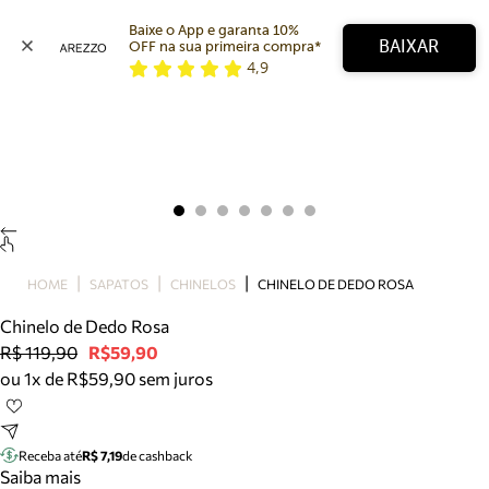
Baixe o App e garanta 10% 
BAIXAR
OFF na sua primeira compra* 
4,9
Arezzo
Favoritos
categorias sugeridas
Buscar produtos
Bota
Papete
Scarpin
Mocassim
Bolsa
HOME
SAPATOS
CHINELOS
CHINELO DE DEDO ROSA
Sapatilha
Chinelo de Dedo Rosa
Tamanco
R$ 119,90
R$59,90
Tênis
ou 1x de R$59,90 sem juros
Mule
Rasteira
Precisa de ajuda?
Tire dúvidas sobre pedidos, devoluções e mais.
Receba até
R$ 7,19
de cashback
Saiba mais