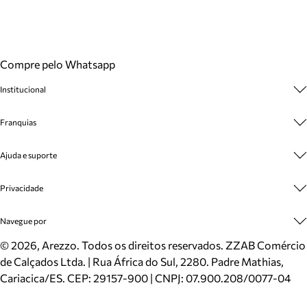
Compre pelo Whatsapp
Institucional
Sobre A Marca
Franquias
Cashback
Trabalhe Conosco
Multimarcas
Ajuda e suporte
Venda Corporativa
Plano de Negócio
Sustentabilidade
Seja Franqueado
Central de Atendimento
Privacidade
Mapa do Site
Cadastro
Benefícios
Entrega
Termos de Uso
Navegue por
Inverno
Meus Pedidos
Politica e Privacidade
Mundo Arezzo
Trocas e Devoluções
Sapatos
©
2026
, Arezzo. Todos os direitos reservados.
ZZAB Comércio
Cartão Presente
Bolsas
de Calçados Ltda. | Rua África do Sul, 2280. Padre Mathias,
Localizador de lojas
Scarpins
Cariacica/ES. CEP: 29157-900 | CNPJ: 07.900.208/0077-04
Sapatilhas