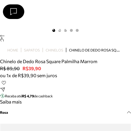
Arezzo
Favoritos
categorias sugeridas
Buscar produtos
Bota
C
HINELO DE DEDO ROSA SQUARE PALMILHA MARROM
HOME
SAPATOS
CHINELOS
Papete
Scarpin
Chinelo de Dedo Rosa Square Palmilha Marrom
Mocassim
R$ 89,90
R$39,90
Bolsa
ou 1x de R$39,90 sem juros
Sapatilha
Tamanco
Tênis
Receba até
R$ 4,79
de cashback
Mule
Saiba mais
Rasteira
Rosa
Precisa de ajuda?
Tire dúvidas sobre pedidos, devoluções e mais.