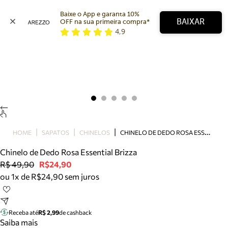
Baixe o App e garanta 10% 
BAIXAR
OFF na sua primeira compra* 
4,9
Arezzo
Favoritos
categorias sugeridas
Buscar produtos
Bota
Papete
Scarpin
Mocassim
Bolsa
C
HINELO DE DEDO ROSA ESSENTIAL BRIZZA
HOME
SAPATOS
CHINELOS
Sapatilha
Chinelo de Dedo Rosa Essential Brizza
Tamanco
R$ 49,90
R$24,90
Tênis
ou 1x de R$24,90 sem juros
Mule
Rasteira
Precisa de ajuda?
Tire dúvidas sobre pedidos, devoluções e mais.
Receba até
R$ 2,99
de cashback
Saiba mais