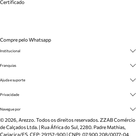
Certificado
Compre pelo Whatsapp
Institucional
Sobre A Marca
Franquias
Cashback
Trabalhe Conosco
Multimarcas
Ajuda e suporte
Venda Corporativa
Plano de Negócio
Sustentabilidade
Seja Franqueado
Central de Atendimento
Privacidade
Mapa do Site
Cadastro
Benefícios
Entrega
Termos de Uso
Navegue por
Inverno
Meus Pedidos
Politica e Privacidade
Mundo Arezzo
Trocas e Devoluções
Sapatos
©
2026
, Arezzo. Todos os direitos reservados.
ZZAB Comércio
Cartão Presente
Bolsas
de Calçados Ltda. | Rua África do Sul, 2280. Padre Mathias,
Localizador de lojas
Scarpins
Cariacica/ES. CEP: 29157-900 | CNPJ: 07.900.208/0077-04