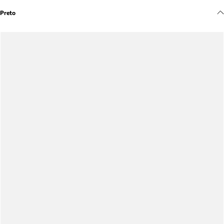
Meus pedidos
Preto
Acompanhe seus pedidos e solicite devoluções.