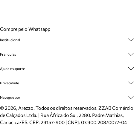
Compre pelo Whatsapp
Institucional
Sobre A Marca
Franquias
Cashback
Trabalhe Conosco
Multimarcas
Ajuda e suporte
Venda Corporativa
Plano de Negócio
Sustentabilidade
Seja Franqueado
Central de Atendimento
Privacidade
Mapa do Site
Cadastro
Benefícios
Entrega
Termos de Uso
Navegue por
Inverno
Meus Pedidos
Politica e Privacidade
Mundo Arezzo
Trocas e Devoluções
Sapatos
©
2026
, Arezzo. Todos os direitos reservados.
ZZAB Comércio
Cartão Presente
Bolsas
de Calçados Ltda. | Rua África do Sul, 2280. Padre Mathias,
Localizador de lojas
Scarpins
Cariacica/ES. CEP: 29157-900 | CNPJ: 07.900.208/0077-04
Sapatilhas