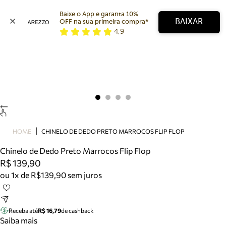
Baixe o App e garanta 10% 
BAIXAR
OFF na sua primeira compra* 
4,9
Arezzo
Favoritos
categorias sugeridas
Buscar produtos
Bota
Papete
Scarpin
Mocassim
Bolsa
HOME
CHINELO DE DEDO PRETO MARROCOS FLIP FLOP
Sapatilha
Chinelo de Dedo Preto Marrocos Flip Flop
Tamanco
R$ 139,90
Tênis
ou 1x de R$139,90 sem juros
Mule
Rasteira
Precisa de ajuda?
Tire dúvidas sobre pedidos, devoluções e mais.
Receba até
R$ 16,79
de cashback
Saiba mais