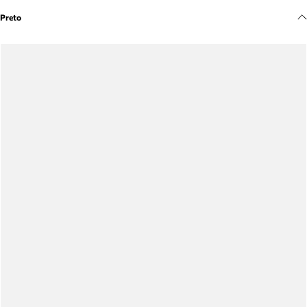
Meus pedidos
Preto
Acompanhe seus pedidos e solicite devoluções.