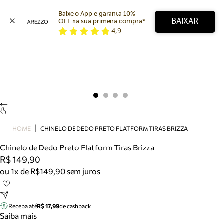
Baixe o App e garanta 10% 
BAIXAR
OFF na sua primeira compra* 
4,9
Arezzo
Favoritos
categorias sugeridas
Buscar produtos
Bota
Papete
Scarpin
Mocassim
Bolsa
HOME
CHINELO DE DEDO PRETO FLATFORM TIRAS BRIZZA
Sapatilha
Chinelo de Dedo Preto Flatform Tiras Brizza
Tamanco
R$ 149,90
Tênis
ou 1x de R$149,90 sem juros
Mule
Rasteira
Precisa de ajuda?
Tire dúvidas sobre pedidos, devoluções e mais.
Receba até
R$ 17,99
de cashback
Saiba mais