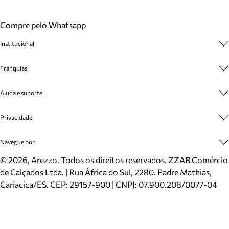
Compre pelo Whatsapp
Institucional
Sobre A Marca
Franquias
Cashback
Trabalhe Conosco
Multimarcas
Ajuda e suporte
Venda Corporativa
Plano de Negócio
Sustentabilidade
Seja Franqueado
Central de Atendimento
Privacidade
Mapa do Site
Cadastro
Benefícios
Entrega
Termos de Uso
Navegue por
Inverno
Meus Pedidos
Politica e Privacidade
Mundo Arezzo
Trocas e Devoluções
Sapatos
©
2026
, Arezzo. Todos os direitos reservados.
ZZAB Comércio
Cartão Presente
Bolsas
de Calçados Ltda. | Rua África do Sul, 2280. Padre Mathias,
Localizador de lojas
Scarpins
Cariacica/ES. CEP: 29157-900 | CNPJ: 07.900.208/0077-04
Sapatilhas
Mocassins
Tênis