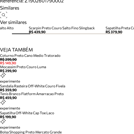
Referência:
Z1902601790002
Similares
Ver similares
alto Alto
Scarpin Preto Couro Salto Fino Slingback
Sapatilha Preta C
R$ 439,90
R$ 379,90
VEJA TAMBÉM
Coturno Preto Cano Medio Tratorado
R$ 299,90
R$ 149,90
Mocassim Preto Couro Luma
R$ 299,90
experimente
Sandalia Rasteira Off-White Couro Fivela
R$ 359,90
Tenis Branco Flatform Amarracao Preto
R$ 459,90
experimente
Sapatilha Off-White Cap Toe Laco
R$ 199,90
experimente
Bolsa Shopping Preto Mercato Grande