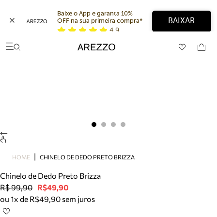
Baixe o App e garanta 10% 
BAIXAR
OFF na sua primeira compra* 
4,9
Arezzo
Favoritos
categorias sugeridas
Buscar produtos
Bota
Papete
Scarpin
Mocassim
Bolsa
Sapatilha
Tamanco
Tênis
HOME
CHINELO DE DEDO PRETO BRIZZA
Mule
Chinelo de Dedo Preto Brizza
Rasteira
R$ 99,90
R$49,90
Precisa de ajuda?
ou 1x de R$49,90 sem juros
Tire dúvidas sobre pedidos, devoluções e mais.