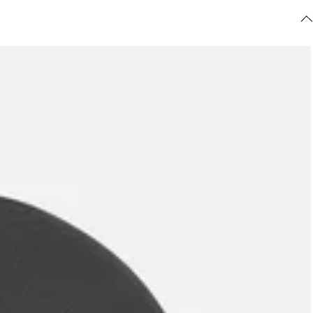
ajuda?
Tire dúvidas
sobre
pedidos,
devoluções e
mais.
Meus pedidos
Acompanhe
seus pedidos e
solicite
devoluções.