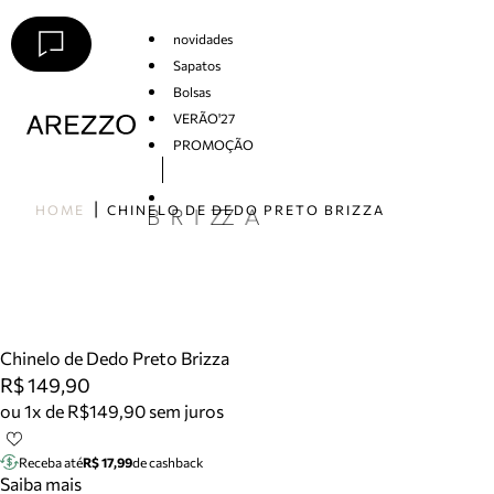
novidades
Sapatos
Bolsas
VERÃO'27
PROMOÇÃO
Arezzo
HOME
CHINELO DE DEDO PRETO BRIZZA
Chinelo de Dedo Preto Brizza
R$ 149,90
ou 1x de R$149,90 sem juros
Receba até
R$ 17,99
de cashback
Saiba mais