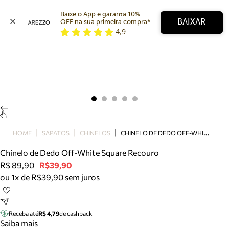
Baixe o App e garanta 10% 
BAIXAR
OFF na sua primeira compra* 
4,9
Arezzo
Favoritos
categorias sugeridas
Buscar produtos
Bota
Papete
Scarpin
Mocassim
Bolsa
C
HINELO DE DEDO OFF-WHITE SQUARE RECOURO
HOME
SAPATOS
CHINELOS
Sapatilha
Chinelo de Dedo Off-White Square Recouro
Tamanco
R$ 89,90
R$39,90
Tênis
ou 1x de R$39,90 sem juros
Mule
Rasteira
Precisa de ajuda?
Tire dúvidas sobre pedidos, devoluções e mais.
Receba até
R$ 4,79
de cashback
Saiba mais