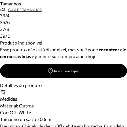
Tamanhos
Meus pedidos
GUIA DE TAMANHOS
Acompanhe seus pedidos e solicite devoluções.
33/4
35/6
37/8
39/0
Produto indisponível
Esse produto não está disponível, mas você pode
encontrar ele
em nossas lojas
e garantir sua compra ainda hoje.
Buscar em lojas
Detalhes do produto
Medidas
Material
:
Outros
Cor
:
Off-White
Tamanho do salto:
0.0cm
Descrição:
Chinelo de dedo Off-white em borracha. O modelo