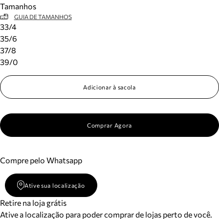
Tamanhos
Meus pedidos
GUIA DE TAMANHOS
Acompanhe seus pedidos e solicite devoluções.
33/4
35/6
37/8
39/0
Adicionar à sacola
Comprar Agora
Compre pelo Whatsapp
Ative sua localização
Retire na loja grátis
Ative a localização para poder comprar de lojas perto de você.