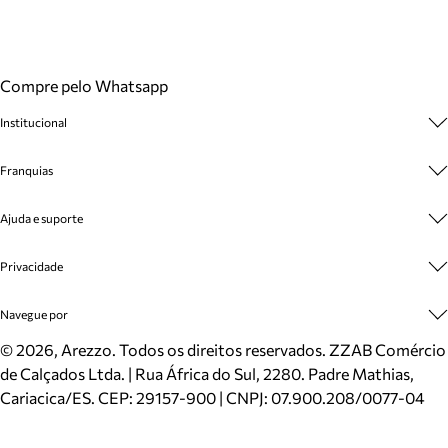
Compre pelo Whatsapp
Institucional
Sobre A Marca
Franquias
Cashback
Trabalhe Conosco
Multimarcas
Ajuda e suporte
Venda Corporativa
Plano de Negócio
Sustentabilidade
Seja Franqueado
Central de Atendimento
Privacidade
Mapa do Site
Cadastro
Benefícios
Entrega
Termos de Uso
Navegue por
Inverno
Meus Pedidos
Politica e Privacidade
Mundo Arezzo
Trocas e Devoluções
Sapatos
©
2026
, Arezzo. Todos os direitos reservados.
ZZAB Comércio
Cartão Presente
Bolsas
de Calçados Ltda. | Rua África do Sul, 2280. Padre Mathias,
Localizador de lojas
Scarpins
Cariacica/ES. CEP: 29157-900 | CNPJ: 07.900.208/0077-04
Sapatilhas
Mocassins