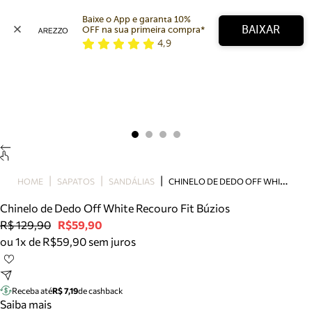
Baixe o App e garanta 10% 
BAIXAR
OFF na sua primeira compra* 
4,9
Arezzo
Favoritos
categorias sugeridas
Buscar produtos
Bota
Papete
Scarpin
Mocassim
Bolsa
C
HINELO DE DEDO OFF WHITE RECOURO FIT BÚZIOS
HOME
SAPATOS
SANDÁLIAS
Sapatilha
Chinelo de Dedo Off White Recouro Fit Búzios
Tamanco
R$ 129,90
R$59,90
Tênis
ou 1x de R$59,90 sem juros
Mule
Rasteira
Precisa de ajuda?
Tire dúvidas sobre pedidos, devoluções e mais.
Receba até
R$ 7,19
de cashback
Saiba mais