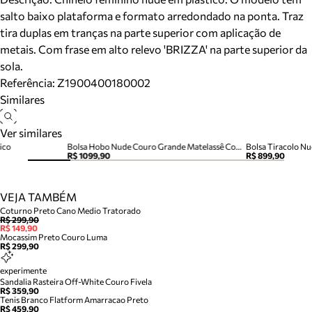
salto baixo plataforma e formato arredondado na ponta. Traz
tira duplas em tranças na parte superior com aplicação de
metais. Com frase em alto relevo 'BRIZZA' na parte superior da
sola.
Referência:
Z1900400180002
Similares
Ver similares
ico
Bolsa Hobo Nude Couro Grande Matelassê Corrente
Bolsa Tiracolo N
R$ 1099,90
R$ 899,90
VEJA TAMBÉM
Coturno Preto Cano Medio Tratorado
R$ 299,90
R$ 149,90
Mocassim Preto Couro Luma
R$ 299,90
experimente
Sandalia Rasteira Off-White Couro Fivela
R$ 359,90
Tenis Branco Flatform Amarracao Preto
R$ 459,90