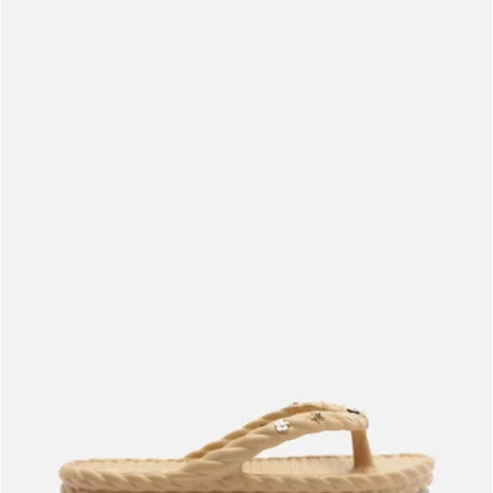
Meus pedidos
Acompanhe seus pedidos e solicite devoluções.