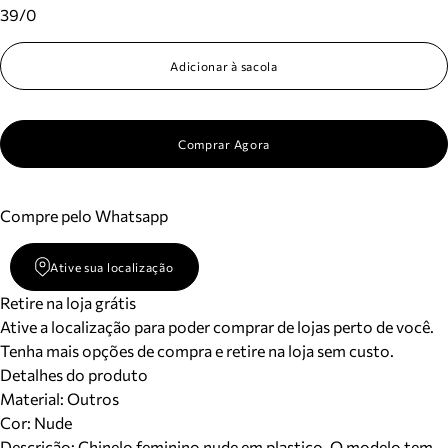
39/0
Adicionar à sacola
Comprar Agora
Compre pelo Whatsapp
Ative sua localização
Retire na loja grátis
Ative a localização para poder comprar de lojas perto de você.
Tenha mais opções de compra e retire na loja sem custo.
Detalhes do produto
Material
:
Outros
Cor
:
Nude
Descrição:
Chinelo feminino nude em plastico. O modelo tem