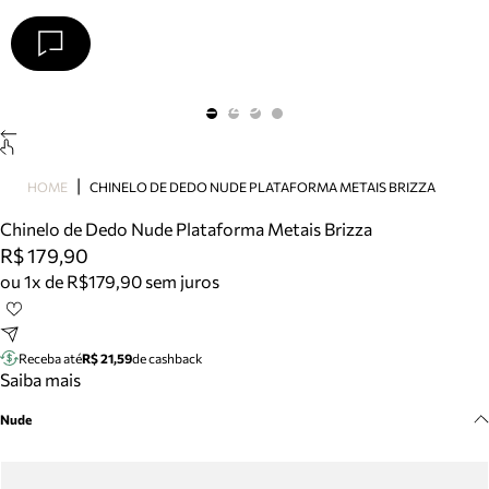
Arezzo
Favoritos
categorias sugeridas
Buscar produtos
Bota
HOME
CHINELO DE DEDO NUDE PLATAFORMA METAIS BRIZZA
Papete
Scarpin
Chinelo de Dedo Nude Plataforma Metais Brizza
Mocassim
R$ 179,90
Bolsa
ou 1x de R$179,90 sem juros
Sapatilha
Tamanco
Tênis
Receba até
R$ 21,59
de cashback
Mule
Saiba mais
Rasteira
Nude
Precisa de ajuda?
Tire dúvidas sobre pedidos, devoluções e mais.