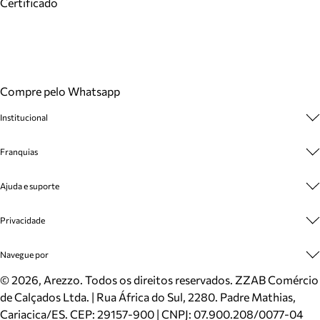
Certificado
Compre pelo Whatsapp
Institucional
Sobre A Marca
Franquias
Cashback
Trabalhe Conosco
Multimarcas
Ajuda e suporte
Venda Corporativa
Plano de Negócio
Sustentabilidade
Seja Franqueado
Central de Atendimento
Privacidade
Mapa do Site
Cadastro
Benefícios
Entrega
Termos de Uso
Navegue por
Inverno
Meus Pedidos
Politica e Privacidade
Mundo Arezzo
Trocas e Devoluções
Sapatos
©
2026
, Arezzo. Todos os direitos reservados.
ZZAB Comércio
Cartão Presente
Bolsas
de Calçados Ltda. | Rua África do Sul, 2280. Padre Mathias,
Localizador de lojas
Scarpins
Cariacica/ES. CEP: 29157-900 | CNPJ: 07.900.208/0077-04