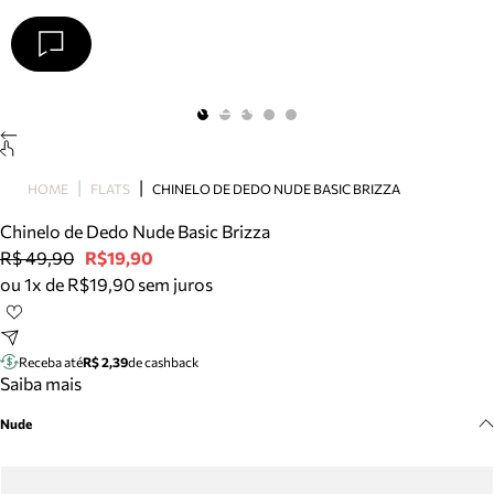
Arezzo
Favoritos
categorias sugeridas
Buscar produtos
Bota
HOME
FLATS
CHINELO DE DEDO NUDE BASIC BRIZZA
Papete
Scarpin
Chinelo de Dedo Nude Basic Brizza
Mocassim
R$ 49,90
R$19,90
Bolsa
ou 1x de R$19,90 sem juros
Sapatilha
Tamanco
Tênis
Receba até
R$ 2,39
de cashback
Mule
Saiba mais
Rasteira
Nude
Precisa de ajuda?
Tire dúvidas sobre pedidos, devoluções e mais.