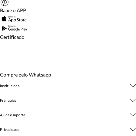
Baixe o APP
Certificado
Compre pelo Whatsapp
Institucional
Sobre A Marca
Franquias
Cashback
Trabalhe Conosco
Multimarcas
Ajuda e suporte
Venda Corporativa
Plano de Negócio
Sustentabilidade
Seja Franqueado
Central de Atendimento
Privacidade
Mapa do Site
Cadastro