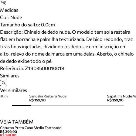
Medidas
Cor
:
Nude
Tamanho do salto:
0.0cm
Descrição:
Chinelo de dedo nude. O modelo tem sola rasteira
flat em borracha e palmilha texturizada. De bico redondo, traz
tiras finas injetadas, dividindo os dedos, e com inscrição em
alto-relevo do nome da marca em uma delas. Aberto, o chinelo
de dedo exibe todo o pé.
Referência:
Z1903500010018
Similares
Ver similares
s Kim
Sandália Rasteira Nude
Sapatilha Nude M
R$ 159,90
R$ 159,90
VEJA TAMBÉM
Coturno Preto Cano Medio Tratorado
R$ 299,90
R$ 149,90