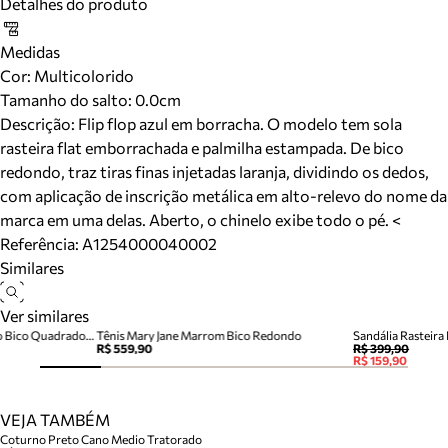
Detalhes do produto
Medidas
Cor
:
Multicolorido
Tamanho do salto:
0.0cm
Descrição:
Flip flop azul em borracha. O modelo tem sola
rasteira flat emborrachada e palmilha estampada. De bico
redondo, traz tiras finas injetadas laranja, dividindo os dedos,
com aplicação de inscrição metálica em alto-relevo do nome da
marca em uma delas. Aberto, o chinelo exibe todo o pé. <
Referência:
A1254000040002
Similares
Ver similares
Chinelo de Dedo Multicolorido Bico Quadrado Brizza
Tênis Mary Jane Marrom Bico Redondo
Sandália Rasteir
R$ 559,90
R$ 399,90
R$ 159,90
VEJA TAMBÉM
Coturno Preto Cano Medio Tratorado