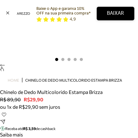
Baixe o App e garanta 10% 
BAIXAR
OFF na sua primeira compra* 
4,9
Arezzo
Favoritos
categorias sugeridas
Buscar produtos
Bota
Papete
Scarpin
Mocassim
Bolsa
HOME
CHINELO DE DEDO MULTICOLORIDO ESTAMPA BRIZZA
Sapatilha
Chinelo de Dedo Multicolorido Estampa Brizza
Tamanco
R$ 89,90
R$29,90
Tênis
ou 1x de R$29,90 sem juros
Mule
Rasteira
Precisa de ajuda?
Tire dúvidas sobre pedidos, devoluções e mais.
Receba até
R$ 3,59
de cashback
Saiba mais