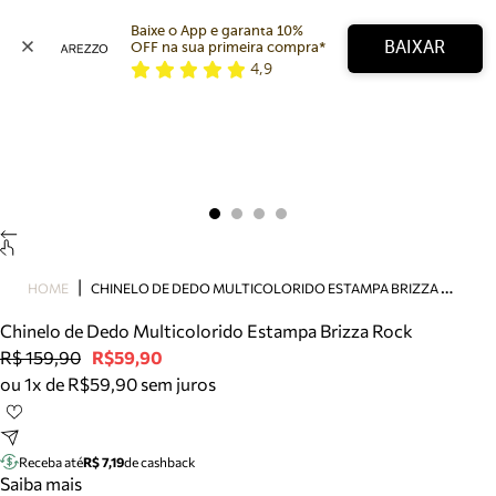
Baixe o App e garanta 10% 
BAIXAR
OFF na sua primeira compra* 
4,9
Arezzo
Favoritos
categorias sugeridas
Buscar produtos
Bota
Papete
Scarpin
Mocassim
Bolsa
C
HINELO DE DEDO MULTICOLORIDO ESTAMPA BRIZZA ROCK
HOME
Sapatilha
Chinelo de Dedo Multicolorido Estampa Brizza Rock
Tamanco
R$ 159,90
R$59,90
Tênis
ou 1x de R$59,90 sem juros
Mule
Rasteira
Precisa de ajuda?
Tire dúvidas sobre pedidos, devoluções e mais.
Receba até
R$ 7,19
de cashback
Saiba mais