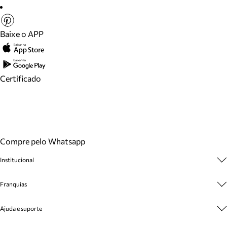
Baixe o APP
Certificado
Compre pelo Whatsapp
Institucional
Sobre A Marca
Franquias
Cashback
Trabalhe Conosco
Multimarcas
Ajuda e suporte
Venda Corporativa
Plano de Negócio
Sustentabilidade
Seja Franqueado
Central de Atendimento