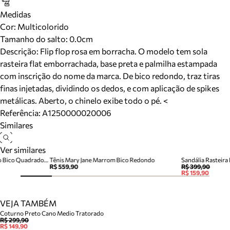
Medidas
Cor
:
Multicolorido
Tamanho do salto:
0.0cm
Descrição:
Flip flop rosa em borracha. O modelo tem sola
rasteira flat emborrachada, base preta e palmilha estampada
com inscrição do nome da marca. De bico redondo, traz tiras
finas injetadas, dividindo os dedos, e com aplicação de spikes
metálicas. Aberto, o chinelo exibe todo o pé. <
Referência:
A1250000020006
Similares
Ver similares
Chinelo de Dedo Multicolorido Bico Quadrado Brizza
Tênis Mary Jane Marrom Bico Redondo
Sandália Rasteir
R$ 559,90
R$ 399,90
R$ 159,90
VEJA TAMBÉM
Coturno Preto Cano Medio Tratorado
R$ 299,90
R$ 149,90