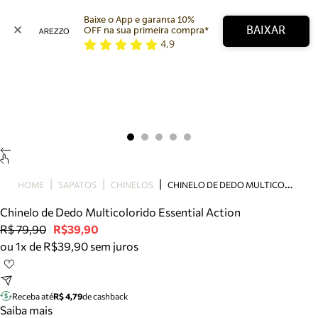
Baixe o App e garanta 10% 
BAIXAR
OFF na sua primeira compra* 
4,9
Arezzo
Favoritos
categorias sugeridas
Buscar produtos
Bota
Papete
Scarpin
Mocassim
Bolsa
C
HINELO DE DEDO MULTICOLORIDO ESSENTIAL ACTION
HOME
SAPATOS
CHINELOS
Sapatilha
Chinelo de Dedo Multicolorido Essential Action
Tamanco
R$ 79,90
R$39,90
Tênis
ou 1x de R$39,90 sem juros
Mule
Rasteira
Precisa de ajuda?
Tire dúvidas sobre pedidos, devoluções e mais.
Receba até
R$ 4,79
de cashback
Saiba mais