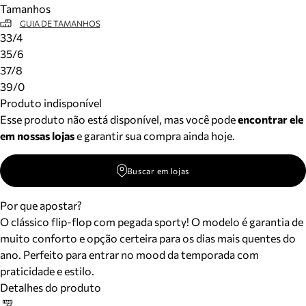
Tamanhos
Meus pedidos
GUIA DE TAMANHOS
Acompanhe seus pedidos e solicite devoluções.
33/4
35/6
37/8
39/0
Produto indisponível
Esse produto não está disponível, mas você pode
encontrar ele
em nossas lojas
e garantir sua compra ainda hoje.
Buscar em lojas
Por que apostar?
O clássico flip-flop com pegada sporty! O modelo é garantia de
muito conforto e opção certeira para os dias mais quentes do
ano. Perfeito para entrar no mood da temporada com
praticidade e estilo.
Detalhes do produto