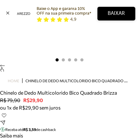
Baixe o App e garanta 10% 
BAIXAR
OFF na sua primeira compra* 
4,9
Arezzo
Favoritos
categorias sugeridas
Buscar produtos
Bota
Papete
Scarpin
Mocassim
Bolsa
C
HINELO DE DEDO MULTICOLORIDO BICO QUADRADO BRIZZA
HOME
Sapatilha
Chinelo de Dedo Multicolorido Bico Quadrado Brizza
Tamanco
R$ 79,90
R$29,90
Tênis
ou 1x de R$29,90 sem juros
Mule
Rasteira
Precisa de ajuda?
Tire dúvidas sobre pedidos, devoluções e mais.
Receba até
R$ 3,59
de cashback
Saiba mais