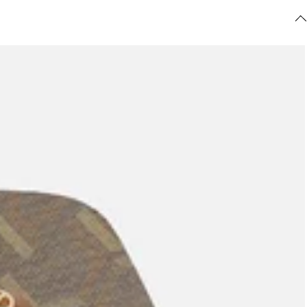
ajuda?
Tire dúvidas
sobre
pedidos,
devoluções e
mais.
Meus pedidos
Acompanhe
seus pedidos e
solicite
devoluções.