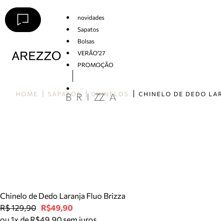
novidades
Sapatos
Bolsas
VERÃO'27
PROMOÇÃO
Arezzo
HOME
SAPATOS
CHINELOS
Chinelo de Dedo Laranja Fluo Brizza
R$ 129,90
R$49,90
ou 1x de R$49,90 sem juros