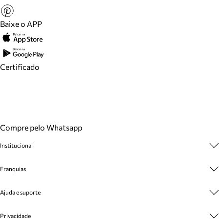
Baixe o APP
Certificado
Compre pelo Whatsapp
Institucional
Sobre A Marca
Franquias
Cashback
Trabalhe Conosco
Multimarcas
Ajuda e suporte
Venda Corporativa
Plano de Negócio
Sustentabilidade
Seja Franqueado
Central de Atendimento
Privacidade