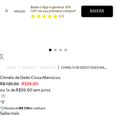
Baixe o App e garanta 10% 
BAIXAR
OFF na sua primeira compra* 
4,9
Arezzo
Favoritos
categorias sugeridas
Buscar produtos
Bota
Papete
Scarpin
Mocassim
Bolsa
C
HINELO DE DEDO CINZA MARROCOS
HOME
SAPATOS
CHINELOS
Sapatilha
Chinelo de Dedo Cinza Marrocos
Tamanco
R$ 139,90
R$59,90
Tênis
ou 1x de R$59,90 sem juros
Mule
Rasteira
Precisa de ajuda?
Tire dúvidas sobre pedidos, devoluções e mais.
Receba até
R$ 7,19
de cashback
Saiba mais