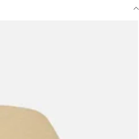
ajuda?
Tire dúvidas
sobre
pedidos,
devoluções e
mais.
Meus pedidos
Acompanhe
seus pedidos e
solicite
devoluções.