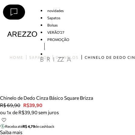
novidades
Sapatos
Bolsas
VERÃO'27
PROMOÇÃO
Arezzo
HOME
SAPATOS
CHINELOS
Chinelo de Dedo Cinza Básico Square Brizza
R$ 69,90
R$39,90
ou 1x de R$39,90 sem juros
Receba até
R$ 4,79
de cashback
Saiba mais