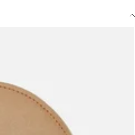
ajuda?
Tire dúvidas
sobre
pedidos,
devoluções e
mais.
Meus pedidos
Acompanhe
seus pedidos e
solicite
devoluções.