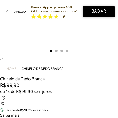
Baixe o App e garanta 10% 
BAIXAR
OFF na sua primeira compra* 
4,9
Arezzo
Favoritos
categorias sugeridas
Buscar produtos
Bota
Papete
Scarpin
Mocassim
Bolsa
HOME
CHINELO DE DEDO BRANCA
Sapatilha
Chinelo de Dedo Branca
Tamanco
R$ 99,90
Tênis
ou 1x de R$99,90 sem juros
Mule
Rasteira
Precisa de ajuda?
Tire dúvidas sobre pedidos, devoluções e mais.
Receba até
R$ 11,99
de cashback
Saiba mais