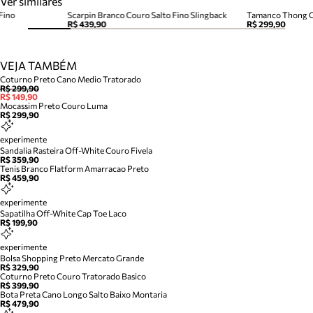
Ver similares
Fino
Scarpin Branco Couro Salto Fino Slingback
R$ 439,90
R$ 299,90
VEJA TAMBÉM
Coturno Preto Cano Medio Tratorado
R$ 299,90
R$ 149,90
Mocassim Preto Couro Luma
R$ 299,90
experimente
Sandalia Rasteira Off-White Couro Fivela
R$ 359,90
Tenis Branco Flatform Amarracao Preto
R$ 459,90
experimente
Sapatilha Off-White Cap Toe Laco
R$ 199,90
experimente
Bolsa Shopping Preto Mercato Grande
R$ 329,90
Coturno Preto Couro Tratorado Basico
R$ 399,90
Bota Preta Cano Longo Salto Baixo Montaria
R$ 479,90