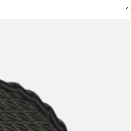
ajuda?
Tire dúvidas
sobre
pedidos,
devoluções e
mais.
Meus pedidos
Acompanhe
seus pedidos e
solicite
devoluções.