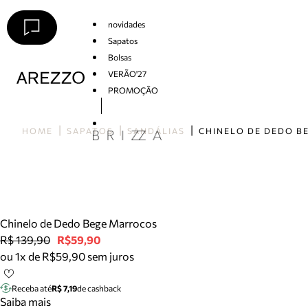
novidades
Sapatos
Bolsas
VERÃO'27
PROMOÇÃO
Arezzo
HOME
SAPATOS
SANDÁLIAS
Chinelo de Dedo Bege Marrocos
R$ 139,90
R$59,90
ou 1x de R$59,90 sem juros
Receba até
R$ 7,19
de cashback
Saiba mais