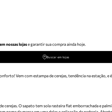
 em nossas lojas
e garantir sua compra ainda hoje.
Buscar em lojas
o conforto! Vem com estampa de cerejas, tendência na estação, 
de cerejas. O sapato tem sola rasteira flat emborrachada e pa
, com nome da marca em uma delas e aplicação de pedraria. Aberto