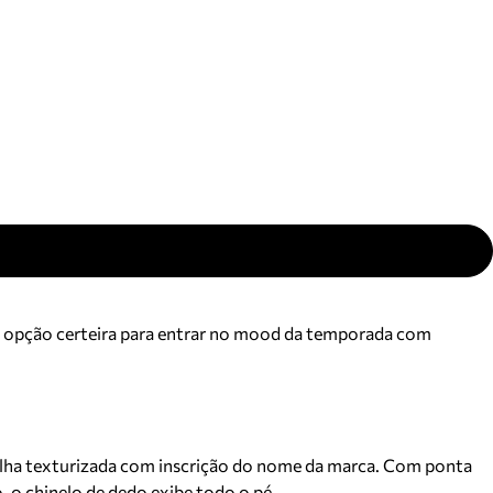
ajuda?
Tire dúvidas
sobre
pedidos,
devoluções e
mais.
Meus pedidos
Acompanhe
seus pedidos e
solicite
devoluções.
e é opção certeira para entrar no mood da temporada com
lmilha texturizada com inscrição do nome da marca. Com ponta
, o chinelo de dedo exibe todo o pé.