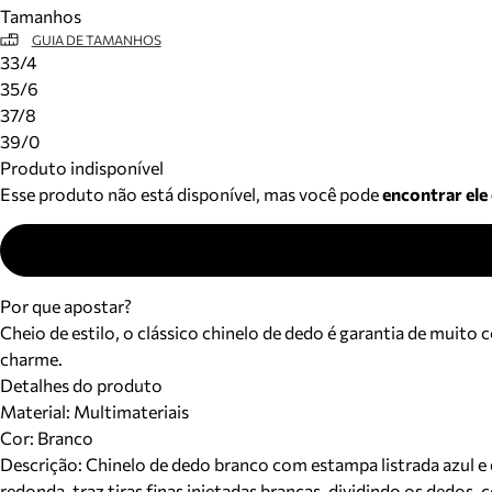
Tamanhos
GUIA DE TAMANHOS
33/4
35/6
37/8
39/0
Produto indisponível
Esse produto não está disponível, mas você pode
encontrar ele
Por que apostar?
Cheio de estilo, o clássico chinelo de dedo é garantia de muit
charme.
Detalhes do produto
Material
:
Multimateriais
Cor
:
Branco
Descrição:
Chinelo de dedo branco com estampa listrada azul e 
redonda, traz tiras finas injetadas brancas, dividindo os dedos