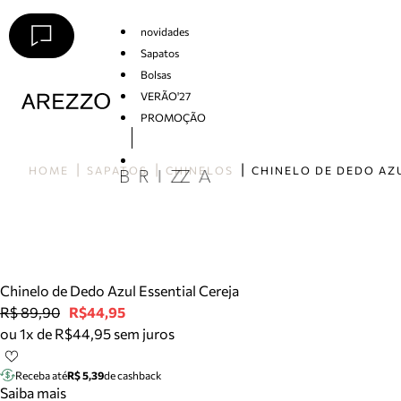
novidades
Sapatos
Bolsas
VERÃO'27
PROMOÇÃO
Arezzo
HOME
SAPATOS
CHINELOS
Chinelo de Dedo Azul Essential Cereja
R$ 89,90
R$44,95
ou 1x de R$44,95 sem juros
Receba até
R$ 5,39
de cashback
Saiba mais