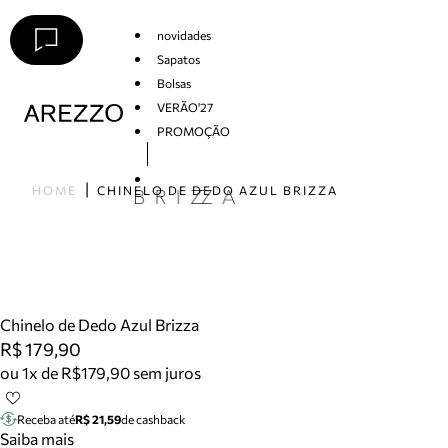
novidades
Sapatos
Bolsas
VERÃO'27
PROMOÇÃO
Arezzo
HOME
CHINELO DE DEDO AZUL BRIZZA
Chinelo de Dedo Azul Brizza
R$ 179,90
ou 1x de R$179,90 sem juros
Receba até
R$ 21,59
de cashback
Saiba mais