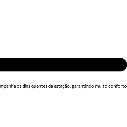
ajuda?
Tire dúvidas
sobre
pedidos,
devoluções e
mais.
Meus pedidos
Acompanhe
seus pedidos e
solicite
devoluções.
ompanha os dias quentes da estação, garantindo muito conforto