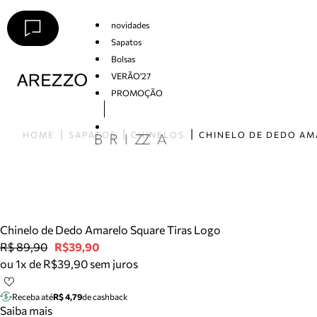
novidades
Sapatos
Bolsas
VERÃO'27
PROMOÇÃO
Arezzo
HOME
SAPATOS
CHINELOS
Chinelo de Dedo Amarelo Square Tiras Logo
R$ 89,90
R$39,90
ou 1x de R$39,90 sem juros
Receba até
R$ 4,79
de cashback
Saiba mais