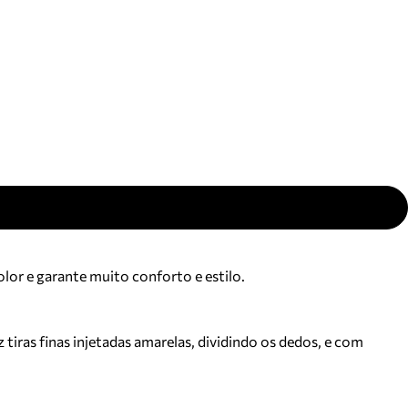
ajuda?
Tire dúvidas
sobre
pedidos,
devoluções e
mais.
Meus pedidos
Acompanhe
seus pedidos e
solicite
devoluções.
lor e garante muito conforto e estilo.
tiras finas injetadas amarelas, dividindo os dedos, e com