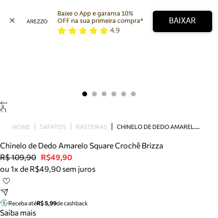
Baixe o App e garanta 10% 
BAIXAR
OFF na sua primeira compra* 
4,9
Arezzo
Favoritos
categorias sugeridas
Buscar produtos
Bota
Papete
Scarpin
Mocassim
Bolsa
C
HINELO DE DEDO AMARELO SQUARE CROCHÊ BRIZZA
HOME
SAPATOS
RASTEIRAS
Sapatilha
Chinelo de Dedo Amarelo Square Crochê Brizza
Tamanco
R$ 109,90
R$49,90
Tênis
ou 1x de R$49,90 sem juros
Mule
Rasteira
Precisa de ajuda?
Tire dúvidas sobre pedidos, devoluções e mais.
Receba até
R$ 5,99
de cashback
Saiba mais