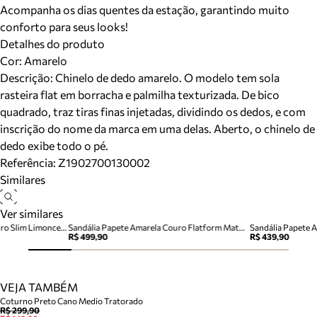
Acompanha os dias quentes da estação, garantindo muito
conforto para seus looks!
Detalhes do produto
Cor
:
Amarelo
Descrição:
Chinelo de dedo amarelo. O modelo tem sola
rasteira flat em borracha e palmilha texturizada. De bico
quadrado, traz tiras finas injetadas, dividindo os dedos, e com
inscrição do nome da marca em uma delas. Aberto, o chinelo de
dedo exibe todo o pé.
Referência:
Z1902700130002
Similares
Ver similares
Sandália Rasteira Amarela Couro Slim Limoncello
Sandália Papete Amarela Couro Flatform Matelassê
Sandália Papete 
R$ 499,90
R$ 439,90
VEJA TAMBÉM
Coturno Preto Cano Medio Tratorado
R$ 299,90