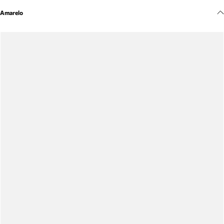
Meus pedidos
Amarelo
Acompanhe seus pedidos e solicite devoluções.