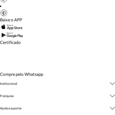
Baixe o APP
Certificado
Compre pelo Whatsapp
Institucional
Sobre A Marca
Franquias
Cashback
Trabalhe Conosco
Multimarcas
Ajuda e suporte
Venda Corporativa
Plano de Negócio