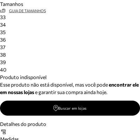
Tamanhos
Meus pedidos
GUIA DE TAMANHOS
Acompanhe seus pedidos e solicite devoluções.
33
34
35
36
37
38
39
40
Produto indisponível
Esse produto não está disponível, mas você pode
encontrar ele
em nossas lojas
e garantir sua compra ainda hoje.
Buscar em lojas
Detalhes do produto
Medidas