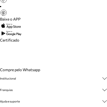
Baixe o APP
Certificado
Compre pelo Whatsapp
Institucional
Sobre A Marca
Franquias
Cashback
Trabalhe Conosco
Multimarcas
Ajuda e suporte
Venda Corporativa
Plano de Negócio