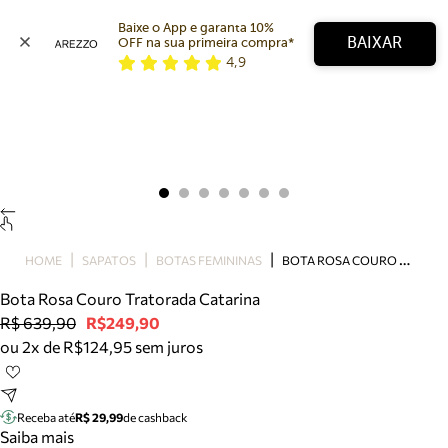
Baixe o App e garanta 10% 
BAIXAR
OFF na sua primeira compra* 
4,9
Arezzo
Favoritos
categorias sugeridas
Buscar produtos
Bota
Papete
Scarpin
Mocassim
Bolsa
B
OTA ROSA COURO TRATORADA CATARINA
HOME
SAPATOS
BOTAS FEMININAS
Sapatilha
Bota Rosa Couro Tratorada Catarina
Tamanco
R$ 639,90
R$249,90
Tênis
ou 2x de R$124,95 sem juros
Mule
Rasteira
Precisa de ajuda?
Tire dúvidas sobre pedidos, devoluções e mais.
Receba até
R$ 29,99
de cashback
Saiba mais