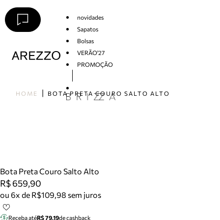
novidades
Sapatos
Bolsas
VERÃO'27
PROMOÇÃO
Arezzo
HOME
BOTA PRETA COURO SALTO ALTO
Bota Preta Couro Salto Alto
R$ 659,90
ou 6x de R$109,98 sem juros
Receba até
R$ 79,19
de cashback