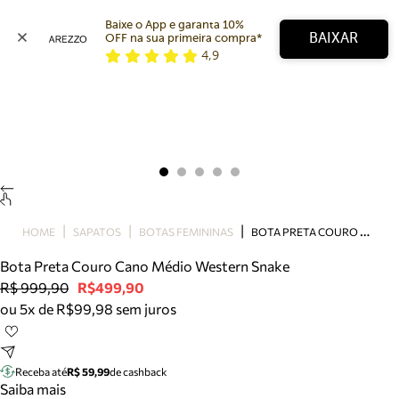
Baixe o App e garanta 10% 
BAIXAR
OFF na sua primeira compra* 
4,9
Arezzo
Favoritos
categorias sugeridas
Buscar produtos
Bota
Papete
Scarpin
Mocassim
Bolsa
B
OTA PRETA COURO CANO MÉDIO WESTERN SNAKE
HOME
SAPATOS
BOTAS FEMININAS
Sapatilha
Bota Preta Couro Cano Médio Western Snake
Tamanco
R$ 999,90
R$499,90
Tênis
ou 5x de R$99,98 sem juros
Mule
Rasteira
Precisa de ajuda?
Tire dúvidas sobre pedidos, devoluções e mais.
Receba até
R$ 59,99
de cashback
Saiba mais