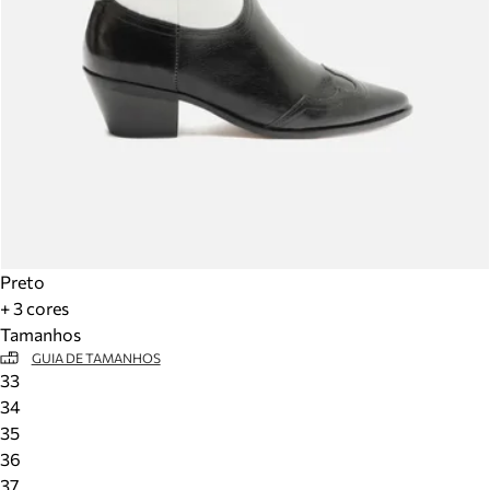
Preto
+ 3 cores
Tamanhos
GUIA DE TAMANHOS
33
34
35
36
37