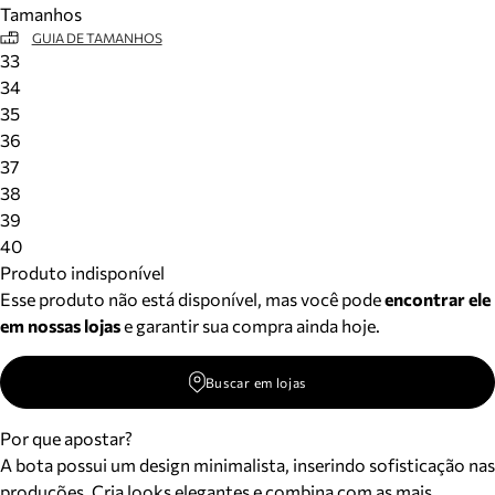
Tamanhos
Meus pedidos
GUIA DE TAMANHOS
Acompanhe seus pedidos e solicite devoluções.
33
34
35
36
37
38
39
40
Produto indisponível
Esse produto não está disponível, mas você pode
encontrar ele
em nossas lojas
e garantir sua compra ainda hoje.
Buscar em lojas
Por que apostar?
A bota possui um design minimalista, inserindo sofisticação nas
produções. Cria looks elegantes e combina com as mais