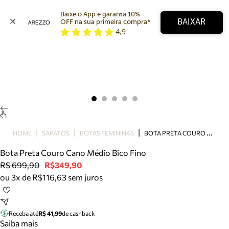
Baixe o App e garanta 10% 
BAIXAR
OFF na sua primeira compra* 
4,9
Arezzo
Favoritos
categorias sugeridas
Buscar produtos
Bota
Papete
Scarpin
Mocassim
Bolsa
B
OTA PRETA COURO CANO MÉDIO BICO FINO
HOME
SAPATOS
BOTAS FEMININAS
Sapatilha
Bota Preta Couro Cano Médio Bico Fino
Tamanco
R$ 699,90
R$349,90
Tênis
ou 3x de R$116,63 sem juros
Mule
Rasteira
Precisa de ajuda?
Tire dúvidas sobre pedidos, devoluções e mais.
Receba até
R$ 41,99
de cashback
Saiba mais