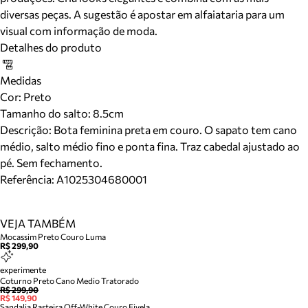
diversas peças. A sugestão é apostar em alfaiataria para um
visual com informação de moda.
Detalhes do produto
Medidas
Cor
:
Preto
Tamanho do salto:
8.5cm
Descrição:
Bota feminina preta em couro. O sapato tem cano
médio, salto médio fino e ponta fina. Traz cabedal ajustado ao
pé. Sem fechamento.
Referência:
A1025304680001
VEJA TAMBÉM
Mocassim Preto Couro Luma
R$ 299,90
experimente
Coturno Preto Cano Medio Tratorado
R$ 299,90
R$ 149,90
Sandalia Rasteira Off-White Couro Fivela