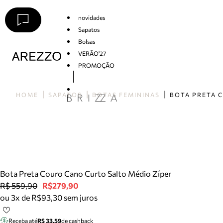
novidades
Sapatos
Bolsas
VERÃO'27
PROMOÇÃO
Arezzo
HOME
SAPATOS
BOTAS FEMININAS
Bota Preta Couro Cano Curto Salto Médio Zíper
R$ 559,90
R$279,90
ou 3x de R$93,30 sem juros
Receba até
R$ 33,59
de cashback