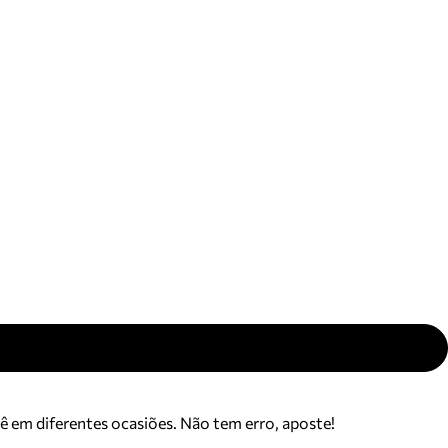
ajuda?
Tire dúvidas
sobre
pedidos,
devoluções e
mais.
Meus pedidos
Acompanhe
seus pedidos e
solicite
devoluções.
cê em diferentes ocasiões. Não tem erro, aposte!