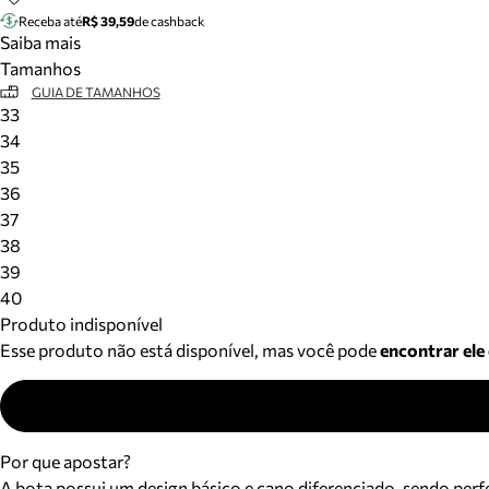
Receba até
R$ 39,59
de cashback
Saiba mais
Tamanhos
GUIA DE TAMANHOS
33
34
35
36
37
38
39
40
Produto indisponível
Esse produto não está disponível, mas você pode
encontrar ele
Por que apostar?
A bota possui um design básico e cano diferenciado, sendo perfe