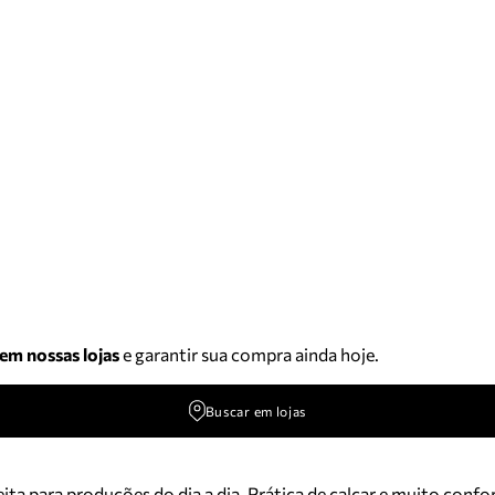
 em nossas lojas
e garantir sua compra ainda hoje.
Buscar em lojas
ita para produções do dia a dia. Prática de calçar e muito confo