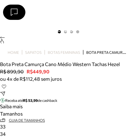
Arezzo
Favoritos
categorias sugeridas
Buscar produtos
Bota
B
OTA PRETA CAMURÇA CANO MÉDIO WESTERN TACHAS HEZEL
HOME
SAPATOS
BOTAS FEMININAS
Papete
Scarpin
Bota Preta Camurça Cano Médio Western Tachas Hezel
Mocassim
R$ 899,90
R$449,90
Bolsa
ou 4x de R$112,48 sem juros
Sapatilha
Tamanco
Tênis
Receba até
R$ 53,99
de cashback
Mule
Saiba mais
Rasteira
Tamanhos
Precisa de ajuda?
GUIA DE TAMANHOS
33
Tire dúvidas sobre pedidos, devoluções e mais.
34