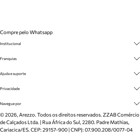
Compre pelo Whatsapp
Institucional
Sobre A Marca
Franquias
Cashback
Trabalhe Conosco
Multimarcas
Ajuda e suporte
Venda Corporativa
Plano de Negócio
Sustentabilidade
Seja Franqueado
Central de Atendimento
Privacidade
Mapa do Site
Cadastro
Benefícios
Entrega
Termos de Uso
Navegue por
Inverno
Meus Pedidos
Politica e Privacidade
Mundo Arezzo
Trocas e Devoluções
Sapatos
©
2026
, Arezzo. Todos os direitos reservados.
ZZAB Comércio
Cartão Presente
Bolsas
de Calçados Ltda. | Rua África do Sul, 2280. Padre Mathias,
Localizador de lojas
Scarpins
Cariacica/ES. CEP: 29157-900 | CNPJ: 07.900.208/0077-04
Sapatilhas