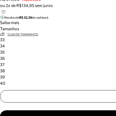
ou 2x de R$134,95 sem juros
Receba até
R$ 32,39
de cashback
Saiba mais
Tamanhos
GUIA DE TAMANHOS
33
34
35
36
37
38
39
40