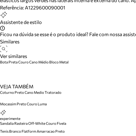
elásticos largos verdes nas laterais interna e externa do cano. A
Referência:
A1229600090001
Assistente de estilo
Ficou na dúvida se esse é o produto ideal? Fale com nossa assis
Similares
Ver similares
Bota Preta Couro Cano Médio Bloco Metal
VEJA TAMBÉM
Coturno Preto Cano Medio Tratorado
Mocassim Preto Couro Luma
experimente
Sandalia Rasteira Off-White Couro Fivela
Tenis Branco Flatform Amarracao Preto