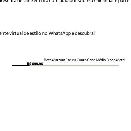
presenta detalhe em tira com puxador sobre o calcanhar e parte tr
tente virtual de estilo no WhatsApp e descubra!
Bota Marrom Escura Couro Cano Médio Bloco Metal
R$ 699,90