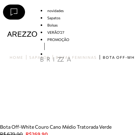
novidades
Sapatos
Bolsas
VERÃO'27
PROMOÇÃO
Arezzo
HOME
SAPATOS
BOTAS FEMININAS
Bota Off-White Couro Cano Médio Tratorada Verde
R$ 679,90
R$269,90