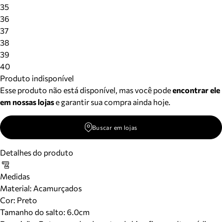
Meus pedidos
35
Acompanhe seus pedidos e solicite devoluções.
36
37
38
39
40
Produto indisponível
Esse produto não está disponível, mas você pode
encontrar ele
em nossas lojas
e garantir sua compra ainda hoje.
Buscar em lojas
Detalhes do produto
Medidas
Material
:
Acamurçados
Cor
:
Preto
Tamanho do salto:
6.0cm