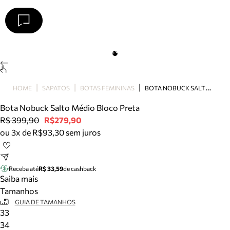
Arezzo
Favoritos
categorias sugeridas
Buscar produtos
Bota
B
OTA NOBUCK SALTO MÉDIO BLOCO PRETA
HOME
SAPATOS
BOTAS FEMININAS
Papete
Scarpin
Bota Nobuck Salto Médio Bloco Preta
Mocassim
R$ 399,90
R$279,90
Bolsa
ou 3x de R$93,30 sem juros
Sapatilha
Tamanco
Tênis
Receba até
R$ 33,59
de cashback
Mule
Saiba mais
Rasteira
Tamanhos
Precisa de ajuda?
GUIA DE TAMANHOS
33
Tire dúvidas sobre pedidos, devoluções e mais.
34