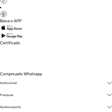
Baixe o APP
Certificado
Compre pelo Whatsapp
Institucional
Sobre A Marca
Franquias
Cashback
Trabalhe Conosco
Multimarcas
Ajuda e suporte
Venda Corporativa
Plano de Negócio