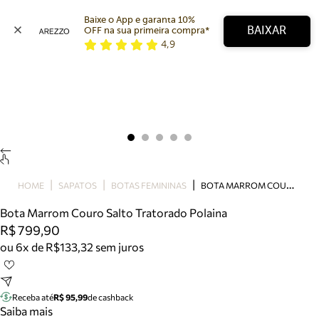
Baixe o App e garanta 10% 
BAIXAR
OFF na sua primeira compra* 
4,9
Arezzo
Favoritos
categorias sugeridas
Buscar produtos
Bota
Papete
Scarpin
Mocassim
Bolsa
B
OTA MARROM COURO SALTO TRATORADO POLAINA
HOME
SAPATOS
BOTAS FEMININAS
Sapatilha
Bota Marrom Couro Salto Tratorado Polaina
Tamanco
R$ 799,90
Tênis
ou 6x de R$133,32 sem juros
Mule
Rasteira
Precisa de ajuda?
Tire dúvidas sobre pedidos, devoluções e mais.
Receba até
R$ 95,99
de cashback
Saiba mais