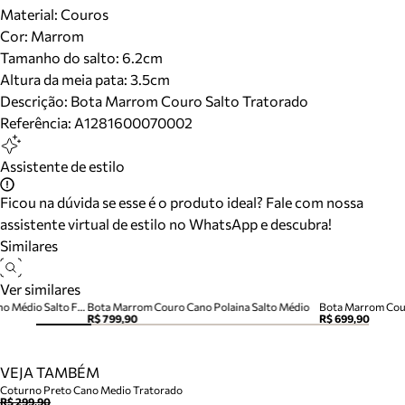
Material
:
Couros
Cor
:
Marrom
Tamanho do salto:
6.2cm
Altura da meia pata:
3.5
cm
Descrição:
Bota Marrom Couro Salto Tratorado
Referência:
A1281600070002
Assistente de estilo
Ficou na dúvida se esse é o produto ideal? Fale com nossa
assistente virtual de estilo no WhatsApp e descubra!
Similares
Ver similares
Bota Marrom Acamurçada Cano Médio Salto Fino
Bota Marrom Couro Cano Polaina Salto Médio
Bota Marrom Cour
R$ 799,90
R$ 699,90
VEJA TAMBÉM
Coturno Preto Cano Medio Tratorado
R$ 299,90