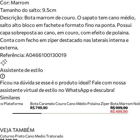
Cor
:
Marrom
Tamanho do salto:
9.5cm
Descrição:
Bota marrom de couro. O sapato tem cano médio,
salto alto bloco em fachete e formato fino na ponta. Possui
capa sobreposta ao cano, em couro, com efeito de polaina.
Conta com fecho em zíper destacado nas laterais interna e
externa.
Referência:
A0466100130019
Assistente de estilo
Ficou na dúvida se esse é o produto ideal? Fale com nossa
assistente virtual de estilo no WhatsApp e descubra!
Similares
co Plataforma
Bota Caramelo Couro Cano Médio Polaina Zíper
Bota Marrom Nobu
R$ 799,90
R$ 999,90
R$ 499,90
VEJA TAMBÉM
Coturno Preto Cano Medio Tratorado