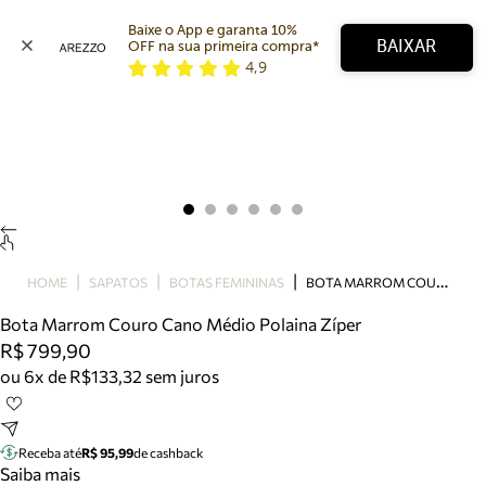
Baixe o App e garanta 10% 
BAIXAR
OFF na sua primeira compra* 
4,9
Arezzo
Favoritos
categorias sugeridas
Buscar produtos
Bota
Papete
Scarpin
Mocassim
Bolsa
B
OTA MARROM COURO CANO MÉDIO POLAINA ZÍPER
HOME
SAPATOS
BOTAS FEMININAS
Sapatilha
Bota Marrom Couro Cano Médio Polaina Zíper
Tamanco
R$ 799,90
Tênis
ou 6x de R$133,32 sem juros
Mule
Rasteira
Precisa de ajuda?
Tire dúvidas sobre pedidos, devoluções e mais.
Receba até
R$ 95,99
de cashback
Saiba mais