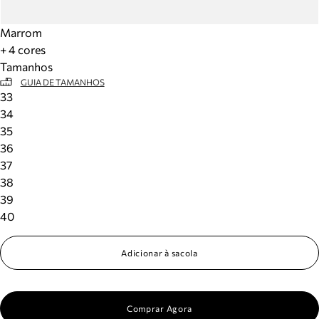
Marrom
+ 4 cores
Tamanhos
GUIA DE TAMANHOS
33
34
35
36
37
38
39
40
Adicionar à sacola
Comprar Agora