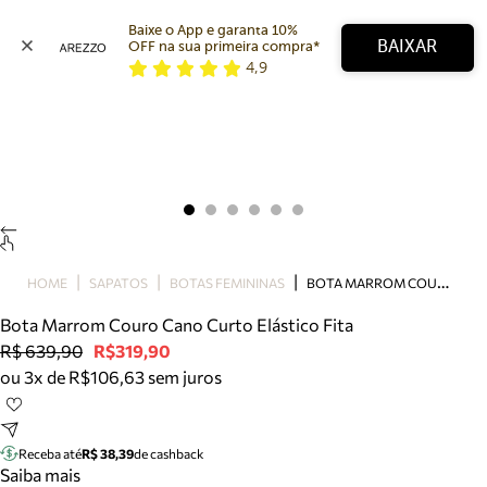
Baixe o App e garanta 10% 
BAIXAR
OFF na sua primeira compra* 
4,9
Arezzo
Favoritos
categorias sugeridas
Buscar produtos
Bota
Papete
Scarpin
Mocassim
Bolsa
B
OTA MARROM COURO CANO CURTO ELÁSTICO FITA
HOME
SAPATOS
BOTAS FEMININAS
Sapatilha
Bota Marrom Couro Cano Curto Elástico Fita
Tamanco
R$ 639,90
R$319,90
Tênis
ou 3x de R$106,63 sem juros
Mule
Rasteira
Precisa de ajuda?
Tire dúvidas sobre pedidos, devoluções e mais.
Receba até
R$ 38,39
de cashback
Saiba mais