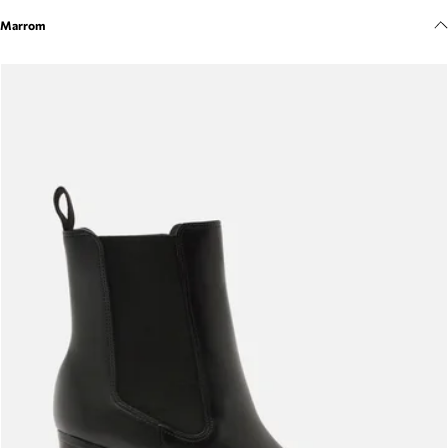
Meus pedidos
Marrom
Acompanhe seus pedidos e solicite devoluções.