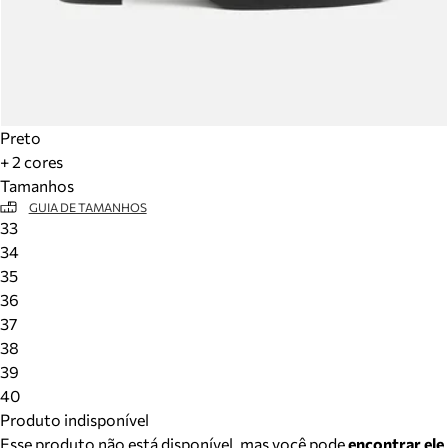
Preto
+ 2 cores
Tamanhos
GUIA DE TAMANHOS
33
34
35
36
37
38
39
40
Produto indisponível
Esse produto não está disponível, mas você pode
encontrar ele