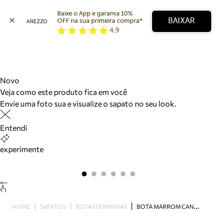
Baixe o App e garanta 10% 
BAIXAR
OFF na sua primeira compra* 
4,9
Arezzo
Favoritos
categorias sugeridas
Buscar produtos
Bota
Novo
Papete
Veja como este produto fica em você
Scarpin
Envie uma foto sua e visualize o sapato no seu look.
Mocassim
Bolsa
Entendi
Sapatilha
Tamanco
experimente
Tênis
Mule
Rasteira
Precisa de ajuda?
Tire dúvidas sobre pedidos, devoluções e mais.
B
OTA MARROM CANO MÉDIO SALTO BLOCO
HOME
SAPATOS
BOTAS FEMININAS