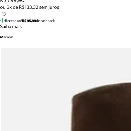
R$ 799,90
ou 6x de R$133,32 sem juros
Receba até
R$ 95,99
de cashback
Saiba mais
Marrom