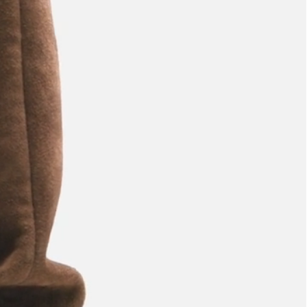
ajuda?
Tire dúvidas
sobre
pedidos,
devoluções e
mais.
Meus pedidos
Acompanhe
seus pedidos e
solicite
devoluções.