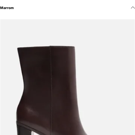
Meus pedidos
Marrom
Acompanhe seus pedidos e solicite devoluções.