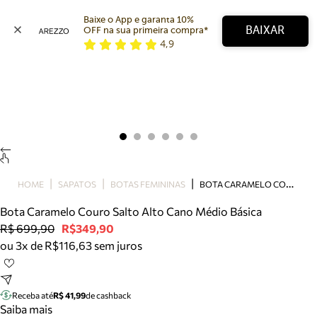
Baixe o App e garanta 10% 
BAIXAR
OFF na sua primeira compra* 
4,9
Arezzo
Favoritos
categorias sugeridas
Buscar produtos
Bota
Papete
Scarpin
Mocassim
Bolsa
B
OTA CARAMELO COURO SALTO ALTO CANO MÉDIO BÁSICA
HOME
SAPATOS
BOTAS FEMININAS
Sapatilha
Bota Caramelo Couro Salto Alto Cano Médio Básica
Tamanco
R$ 699,90
R$349,90
Tênis
ou 3x de R$116,63 sem juros
Mule
Rasteira
Precisa de ajuda?
Tire dúvidas sobre pedidos, devoluções e mais.
Receba até
R$ 41,99
de cashback
Saiba mais