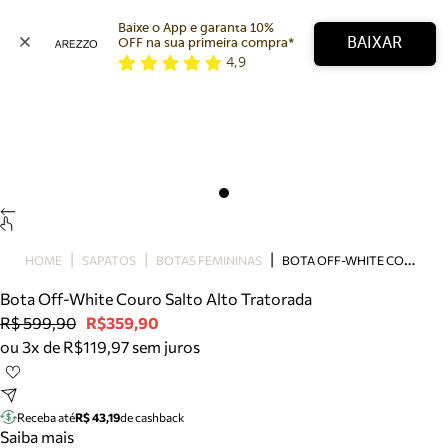
Baixe o App e garanta 10% 
BAIXAR
OFF na sua primeira compra* 
4,9
Arezzo
Favoritos
categorias sugeridas
Buscar produtos
Bota
Papete
Scarpin
Mocassim
Bolsa
B
OTA OFF-WHITE COURO SALTO ALTO TRATORADA
HOME
SAPATOS
BOTAS FEMININAS
Sapatilha
Bota Off-White Couro Salto Alto Tratorada
Tamanco
R$ 599,90
R$359,90
Tênis
ou 3x de R$119,97 sem juros
Mule
Rasteira
Precisa de ajuda?
Tire dúvidas sobre pedidos, devoluções e mais.
Receba até
R$ 43,19
de cashback
Saiba mais