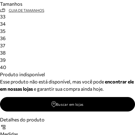
Tamanhos
Meus pedidos
GUIA DE TAMANHOS
Acompanhe seus pedidos e solicite devoluções.
33
34
35
36
37
38
39
40
Produto indisponível
Esse produto não está disponível, mas você pode
encontrar ele
em nossas lojas
e garantir sua compra ainda hoje.
Buscar em lojas
Detalhes do produto
Medidas