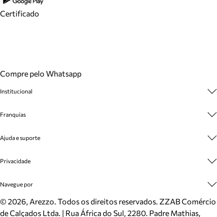
Certificado
Compre pelo Whatsapp
Institucional
Sobre A Marca
Franquias
Cashback
Trabalhe Conosco
Multimarcas
Ajuda e suporte
Venda Corporativa
Plano de Negócio
Sustentabilidade
Seja Franqueado
Central de Atendimento
Privacidade
Mapa do Site
Cadastro
Benefícios
Entrega
Termos de Uso
Navegue por
Inverno
Meus Pedidos
Politica e Privacidade
Mundo Arezzo
Trocas e Devoluções
Sapatos
©
2026
, Arezzo. Todos os direitos reservados.
ZZAB Comércio
Cartão Presente
Bolsas
de Calçados Ltda. | Rua África do Sul, 2280. Padre Mathias,