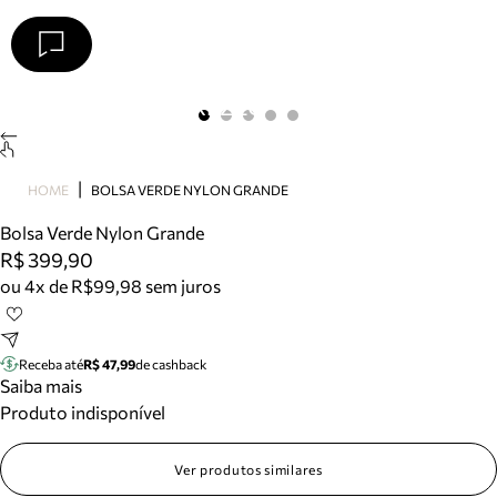
Arezzo
Favoritos
categorias sugeridas
Buscar produtos
Bota
HOME
BOLSA VERDE NYLON GRANDE
Papete
Scarpin
Bolsa Verde Nylon Grande
Mocassim
R$ 399,90
Bolsa
ou 4x de R$99,98 sem juros
Sapatilha
Tamanco
Tênis
Receba até
R$ 47,99
de cashback
Mule
Saiba mais
Rasteira
Produto indisponível
Precisa de ajuda?
Tire dúvidas sobre pedidos, devoluções e mais.
Ver produtos similares