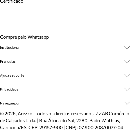
Certificado
Compre pelo Whatsapp
Institucional
Sobre A Marca
Franquias
Cashback
Trabalhe Conosco
Multimarcas
Ajuda e suporte
Venda Corporativa
Plano de Negócio
Sustentabilidade
Seja Franqueado
Central de Atendimento
Privacidade
Mapa do Site
Cadastro
Benefícios
Entrega
Termos de Uso
Navegue por
Inverno
Meus Pedidos
Politica e Privacidade
Mundo Arezzo
Trocas e Devoluções
Sapatos
©
2026
, Arezzo. Todos os direitos reservados.
ZZAB Comércio
Cartão Presente
Bolsas
de Calçados Ltda. | Rua África do Sul, 2280. Padre Mathias,
Localizador de lojas
Scarpins
Cariacica/ES. CEP: 29157-900 | CNPJ: 07.900.208/0077-04