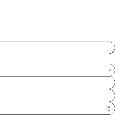
ajuda?
Tire dúvidas
sobre
pedidos,
devoluções e
mais.
Meus pedidos
Acompanhe
seus pedidos e
solicite
devoluções.