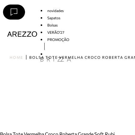
novidades
Sapatos
Bolsas
VERÃO'27
PROMOÇÃO
Arezzo
HOME
Bolsa Tote Vermelha Croco Roberta Grande Soft Rubi