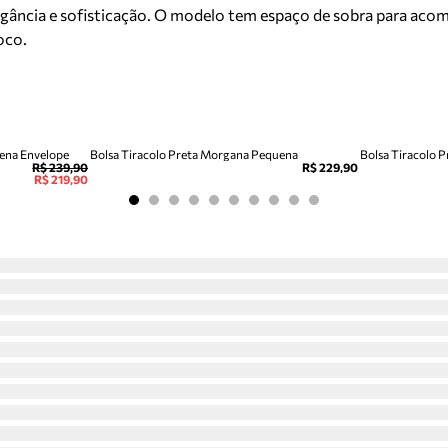
egância e sofisticação. O modelo tem espaço de sobra para acom
oco.
uena Envelope
Bolsa Tiracolo Preta Morgana Pequena
Bolsa Tiracolo 
R$ 239,90
R$ 229,90
R$ 219,90