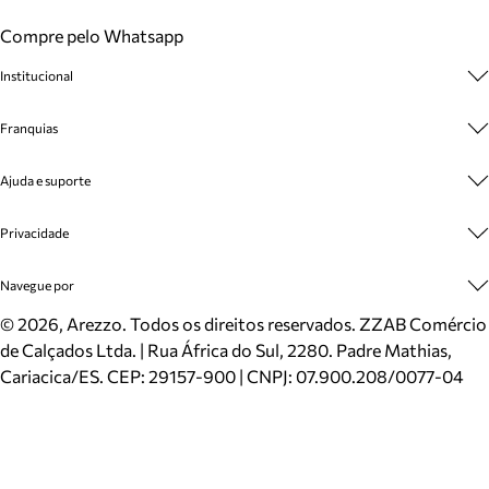
Compre pelo Whatsapp
Institucional
Sobre A Marca
Franquias
Cashback
Trabalhe Conosco
Multimarcas
Ajuda e suporte
Venda Corporativa
Plano de Negócio
Sustentabilidade
Seja Franqueado
Central de Atendimento
Privacidade
Mapa do Site
Cadastro
Benefícios
Entrega
Termos de Uso
Navegue por
Inverno
Meus Pedidos
Politica e Privacidade
Mundo Arezzo
Trocas e Devoluções
Sapatos
©
2026
, Arezzo. Todos os direitos reservados.
ZZAB Comércio
Cartão Presente
Bolsas
de Calçados Ltda. | Rua África do Sul, 2280. Padre Mathias,
Localizador de lojas
Scarpins
Cariacica/ES. CEP: 29157-900 | CNPJ: 07.900.208/0077-04
Sapatilhas
Mocassins
Tênis
Sandálias