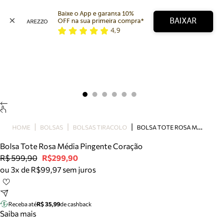
Baixe o App e garanta 10% 
BAIXAR
OFF na sua primeira compra* 
4,9
Arezzo
Favoritos
categorias sugeridas
Buscar produtos
Bota
Papete
Scarpin
Mocassim
Bolsa
B
OLSA TOTE ROSA MÉDIA PINGENTE CORAÇÃO
HOME
BOLSAS
BOLSAS TIRACOLO
Sapatilha
Bolsa Tote Rosa Média Pingente Coração
Tamanco
R$ 599,90
R$299,90
Tênis
ou 3x de R$99,97 sem juros
Mule
Rasteira
Precisa de ajuda?
Tire dúvidas sobre pedidos, devoluções e mais.
Receba até
R$ 35,99
de cashback
Saiba mais