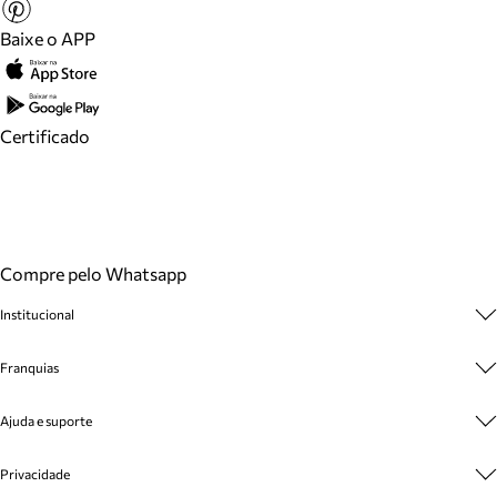
Baixe o APP
Certificado
Compre pelo Whatsapp
Institucional
Sobre A Marca
Franquias
Cashback
Trabalhe Conosco
Multimarcas
Ajuda e suporte
Venda Corporativa
Plano de Negócio
Sustentabilidade
Seja Franqueado
Central de Atendimento
Privacidade
Mapa do Site
Cadastro