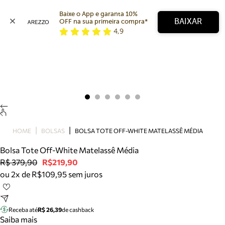
Baixe o App e garanta 10% 
BAIXAR
OFF na sua primeira compra* 
4,9
Arezzo
Favoritos
categorias sugeridas
Buscar produtos
Bota
Papete
Scarpin
Mocassim
Bolsa
HOME
BOLSAS
BOLSA TOTE OFF-WHITE MATELASSÊ MÉDIA
Sapatilha
Bolsa Tote Off-White Matelassê Média
Tamanco
R$ 379,90
R$219,90
Tênis
ou 2x de R$109,95 sem juros
Mule
Rasteira
Precisa de ajuda?
Tire dúvidas sobre pedidos, devoluções e mais.
Receba até
R$ 26,39
de cashback
Saiba mais