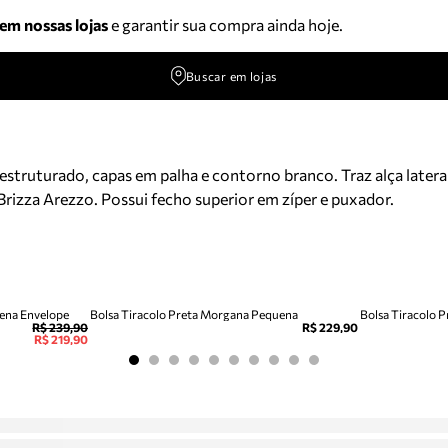
 em nossas lojas
e garantir sua compra ainda hoje.
Buscar em lojas
truturado, capas em palha e contorno branco. Traz alça lateral
rizza Arezzo. Possui fecho superior em zíper e puxador.
uena Envelope
Bolsa Tiracolo Preta Morgana Pequena
Bolsa Tiracolo 
R$ 239,90
R$ 229,90
R$ 219,90