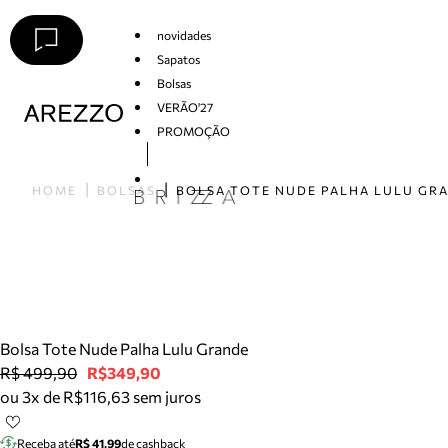
novidades
Sapatos
Bolsas
VERÃO'27
PROMOÇÃO
Arezzo
HOME
BOLSAS
BOLSA TOTE NUDE PALHA LULU GR
Bolsa Tote Nude Palha Lulu Grande
R$ 499,90
R$349,90
ou 3x de R$116,63 sem juros
Receba até
R$ 41,99
de cashback