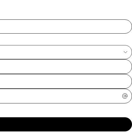
ajuda?
Tire dúvidas
sobre
pedidos,
devoluções e
mais.
Meus pedidos
Acompanhe
seus pedidos e
solicite
devoluções.