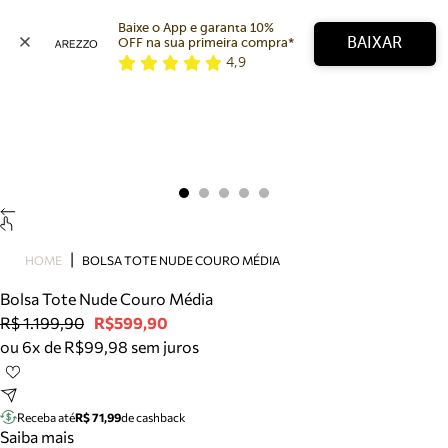
Baixe o App e garanta 10% 
BAIXAR
OFF na sua primeira compra* 
4,9
Arezzo
Favoritos
categorias sugeridas
Buscar produtos
Bota
Papete
Scarpin
Mocassim
Bolsa
HOME
BOLSA TOTE NUDE COURO MÉDIA
Sapatilha
Bolsa Tote Nude Couro Média
Tamanco
R$ 1.199,90
R$599,90
Tênis
ou 6x de R$99,98 sem juros
Mule
Rasteira
Precisa de ajuda?
Tire dúvidas sobre pedidos, devoluções e mais.
Receba até
R$ 71,99
de cashback
Saiba mais