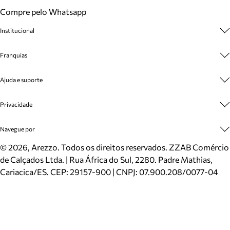
Compre pelo Whatsapp
Institucional
Sobre A Marca
Franquias
Cashback
Trabalhe Conosco
Multimarcas
Ajuda e suporte
Venda Corporativa
Plano de Negócio
Sustentabilidade
Seja Franqueado
Central de Atendimento
Privacidade
Mapa do Site
Cadastro
Benefícios
Entrega
Termos de Uso
Navegue por
Inverno
Meus Pedidos
Politica e Privacidade
Mundo Arezzo
Trocas e Devoluções
Sapatos
©
2026
, Arezzo. Todos os direitos reservados.
ZZAB Comércio
Cartão Presente
Bolsas
de Calçados Ltda. | Rua África do Sul, 2280. Padre Mathias,
Localizador de lojas
Scarpins
Cariacica/ES. CEP: 29157-900 | CNPJ: 07.900.208/0077-04
Sapatilhas
Mocassins
Tênis
Sandálias