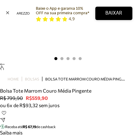
Baixe o App e garanta 10% 
BAIXAR
OFF na sua primeira compra* 
4,9
Arezzo
Favoritos
categorias sugeridas
Buscar produtos
Bota
Papete
Scarpin
Mocassim
Bolsa
B
OLSA TOTE MARROM COURO MÉDIA PINGENTE
HOME
BOLSAS
Sapatilha
Bolsa Tote Marrom Couro Média Pingente
Tamanco
R$ 799,90
R$559,90
Tênis
ou 6x de R$93,32 sem juros
Mule
Rasteira
Precisa de ajuda?
Tire dúvidas sobre pedidos, devoluções e mais.
Receba até
R$ 67,19
de cashback
Saiba mais